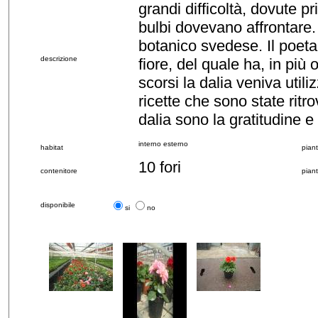
grandi difficoltà, dovute p
bulbi dovevano affrontare.
botanico svedese. Il poet
descrizione
fiore, del quale ha, in più 
scorsi la dalia veniva uti
ricette che sono state rit
dalia sono la gratitudine e
interno esterno
habitat
piant
10 fori
contenitore
piant
disponibile
si
no