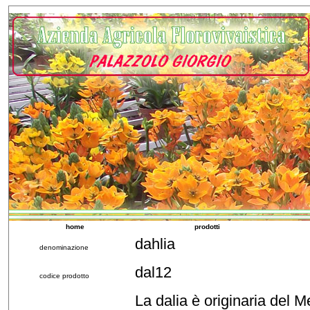
home
prodotti
dahlia
denominazione
dal12
codice prodotto
La dalia è originaria del M